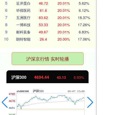
5
近岸蛋白
46.72
20.01%
5.62%
6
毕得医药
61.6
20.01%
6.12%
7
五洲医疗
83.62
20.01%
18.37%
8
一博科技
53.33
20.01%
17.26%
9
耐科装备
49.67
20.01%
6.83%
10
朗特智能
26.4
20.00%
17.06%
沪深京行情 实时轮播
沪深300
4694.44
北
43.13
0.93%