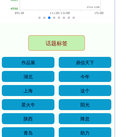
话题标签
作品展
鼎信天下
湖北
今年
上海
这个
星火牛
阳光
陕西
降息
青岛
助力