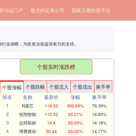
资论坛门户
最大的证券公司
国家正规炒股平台
和行业洞察，为投资决策提供有力的支持。
个股实时涨跌榜
个股跌幅
个股流入
个股流出
换手率
个股涨幅
排名
名称
最新价
涨幅
换手率
1
N展芯
116.52
396.89%
79.39%
2
锐翔智能
110.02
20.21%
16.80%
3
志特新材
14.8
20.03%
14.18%
4
博腾股份
20.44
20.02%
14.77%