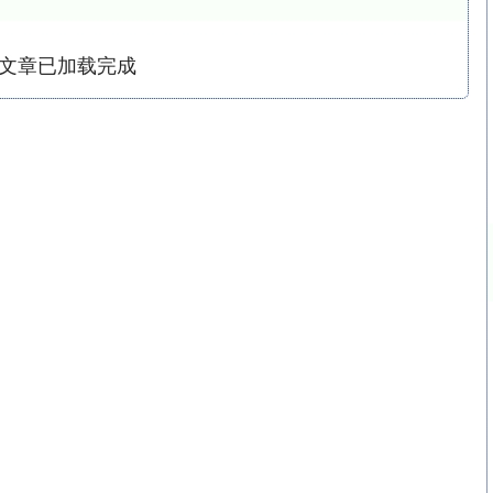
文章已加载完成
深证成指
14311.01
02%
200.89
1.42%