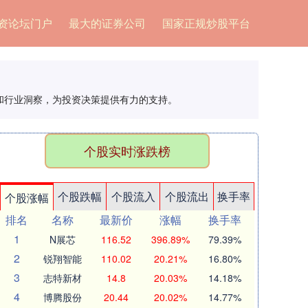
资论坛门户
最大的证券公司
国家正规炒股平台
和行业洞察，为投资决策提供有力的支持。
个股实时涨跌榜
个股跌幅
个股流入
个股流出
换手率
个股涨幅
排名
名称
最新价
涨幅
换手率
1
N展芯
116.52
396.89%
79.39%
2
锐翔智能
110.02
20.21%
16.80%
3
志特新材
14.8
20.03%
14.18%
4
博腾股份
20.44
20.02%
14.77%