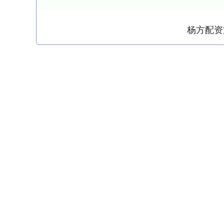
杨方配资
上证指数
3940.04
.40
2.13%
39.68
1.