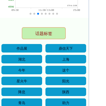
话题标签
作品展
鼎信天下
湖北
上海
今年
这个
星火牛
阳光
降息
陕西
青岛
助力