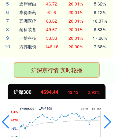
5
近岸蛋白
46.72
20.01%
5.62%
6
毕得医药
61.6
20.01%
6.12%
7
五洲医疗
83.62
20.01%
18.37%
8
耐科装备
49.67
20.01%
6.83%
9
一博科技
53.33
20.01%
17.26%
10
方邦股份
146.16
20.00%
7.68%
沪深京行情 实时轮播
沪深300
4694.44
北
43.13
0.93%