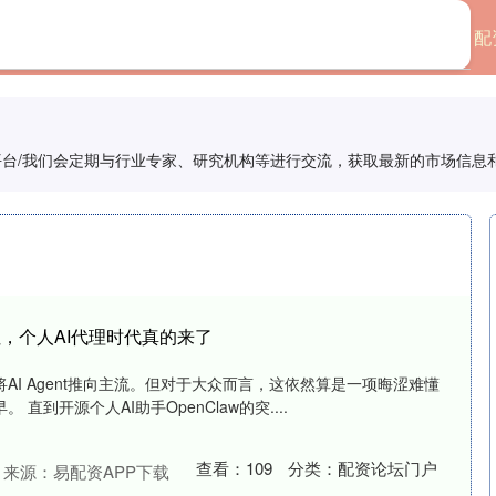
首页
杨方配资
配
平台/我们会定期与行业专家、研究机构等进行交流，获取最新的市场信息
走红，个人AI代理时代真的来了
AI Agent推向主流。但对于大众而言，这依然算是一项晦涩难懂
直到开源个人AI助手OpenClaw的突....
查看：
109
分类：
配资论坛门户
来源：易配资APP下载