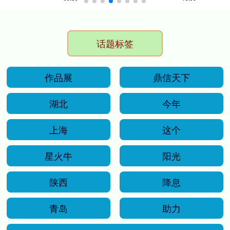
话题标签
作品展
鼎信天下
湖北
今年
上海
这个
星火牛
阳光
陕西
降息
青岛
助力