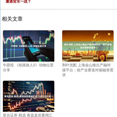
遭遇背水一战？
相关文章
牛跟投 《歧路旅人0》动物位置
荆叶优配 上海金山推出产融对
分享
接平台：按产业赛道对接融资需
求
星合证券 精选 夜盘盘前要闻汇