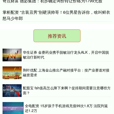
奇点财富 德必集团：初步确定询价转让价格为1799元股
掌柜配资 “古装丑男”别硬演帅哥！6位男星告诉你，啥叫鲜衣
怒马少年郎
推荐资讯
华生证券 金赛药业携手脱敏治疗龙头ALK，开启中国脱
敏治疗新时代
荆叶优配 上海金山推出产融对接平台：按产业赛道对接
融资需求
配股宝 fsh值高怎么降下来啊？促排期间需要注意哪些方
面？
全电配资 15岁孩子手机游戏充值99次1.8万 法院判返
还1.2万