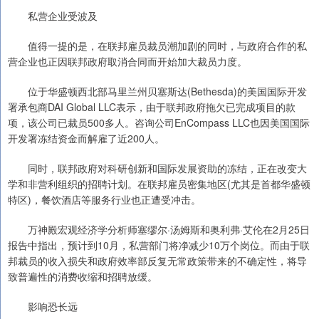
私营企业受波及
值得一提的是，在联邦雇员裁员潮加剧的同时，与政府合作的私
营企业也正因联邦政府取消合同而开始加大裁员力度。
位于华盛顿西北部马里兰州贝塞斯达(Bethesda)的美国国际开发
署承包商DAI Global LLC表示，由于联邦政府拖欠已完成项目的款
项，该公司已裁员500多人。咨询公司EnCompass LLC也因美国国际
开发署冻结资金而解雇了近200人。
同时，联邦政府对科研创新和国际发展资助的冻结，正在改变大
学和非营利组织的招聘计划。在联邦雇员密集地区(尤其是首都华盛顿
特区)，餐饮酒店等服务行业也正遭受冲击。
万神殿宏观经济学分析师塞缪尔·汤姆斯和奥利弗·艾伦在2月25日
报告中指出，预计到10月，私营部门将净减少10万个岗位。而由于联
邦裁员的收入损失和政府效率部反复无常政策带来的不确定性，将导
致普遍性的消费收缩和招聘放缓。
影响恐长远