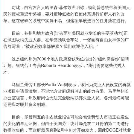
对此，白宫发言人哈里森·菲尔兹声明称，特朗普总统带着美国人
民的授权重返华盛顿，要对臃肿低效的官僚体系进行前所未有的改
革。这在破碎的系统中实属不易，但这项早该进行的任务势在必行。
目前，各州和地方政府(过去两年美国就业增长的主要驱动力)正
在试图吸纳失业人群。在华盛顿联合车站，一张画有自由女神像的广
告牌写着，“被政府效率部解雇？我们欢迎你入职。”
这是纽约州为7000个地方政府空缺岗位推出的“纽约需要你”招聘
计划。纽约劳工专员Roberta Reardon表示，"我们需要这些优秀人
才。
马里兰州劳工部长Portia Wu则表示，该州为失业人员设立的再就
业项目申请量激增，不过地方政府缓解冲击的能力有限。马里兰州长
办公室坦言，州政府岗位无法完全吸纳联邦失业人员。各州最终可能
还需应对联邦资金削减。
目前，尽管周五的非农就业报告可能会包含劳动力市场正在发生
的变化的早期证据，但由于美国劳工统计局是在二月份的第二周进行
数据收集的，而政府裁员直到2月中旬才开始发力，因此DOGE对就业