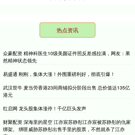
热点资讯
众豪配资 精神科医生10级美颜证件照反差感拉满，网友：果
然精神状态领先
易盛通 刚刚，集体大涨！外围重磅利好，彻底引爆！
武汉世牛 麦当劳香港23间商铺拟分阶段出售 总价值达135亿
港元
红启网 龙头股集体涨停！千亿巨头发声
财聚配资 深海里的星空 江亦宸苏静彤江亦宸被苏静彤的仇家
绑架。 绑匪威胁苏静彤出售手里的股票，不然就杀了江亦