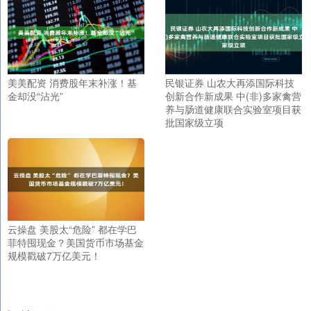
美美配资 消费股年末补涨！基
民银证券 山农大再添国际科技
金却没“沾光”
创新合作新成果 中(非)多家禽营
养与肠道健康联合实验室项目获
批国家级立项
云操盘 美股太“危险” 都在学巴
菲特囤现金？美国货币市场基金
规模戳破7万亿美元！